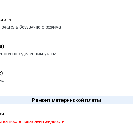
кости
лючатель беззвучного режима
и)
ет под определенным углом
с)
ас
Ремонт материнской платы
ги
тва после попадания жидкости.