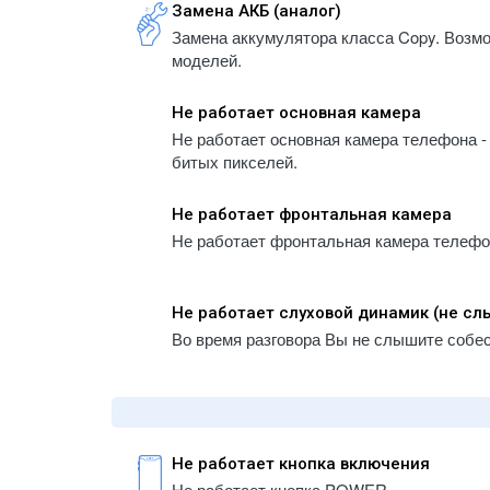
- iPhone 5S
Замена АКБ (аналог)
A1934
Замена аккумулятора класса Copy. Возм
- iPhone 5
- iPa
моделей.
- iPhone 5C
A1983
- iPhone 4
- iPa
Не работает основная камера
A223
- iPhone 4S
Не работает основная камера телефона - 
- iPa
битых пикселей.
A2232
- iPa
Не работает фронтальная камера
A2459
Не работает фронтальная камера телефона
- iPa
A2461
- iPa
Не работает слуховой динамик (не с
A2761
Во время разговора Вы не слышите собе
- iPa
A2764
- iPa
A300
- iPa
Не работает кнопка включения
A300
Не работает кнопка POWER.