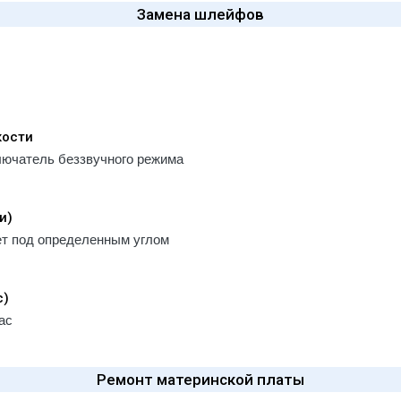
Замена шлейфов
кости
лючатель беззвучного режима
и)
ет под определенным углом
с)
ас
Ремонт материнской платы