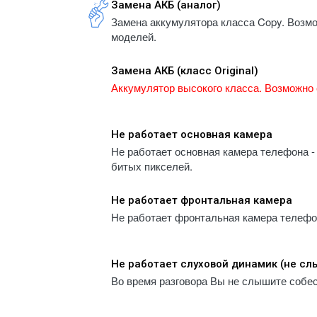
Замена АКБ (аналог)
- iPhone 5S
A1934
Замена аккумулятора класса Copy. Возм
- iPhone 5
- iPa
моделей.
- iPhone 5C
A1983
- iPhone 4
- iPa
Замена АКБ (класс Original)
A223
- iPhone 4S
Аккумулятор высокого класса. Возможно 
- iPa
A2232
- iPa
Не работает основная камера
A2459
Не работает основная камера телефона - 
- iPa
битых пикселей.
A2461
- iPa
Не работает фронтальная камера
A2761
Не работает фронтальная камера телефона
- iPa
A2764
- iPa
Не работает слуховой динамик (не с
A300
Во время разговора Вы не слышите собе
- iPa
A300