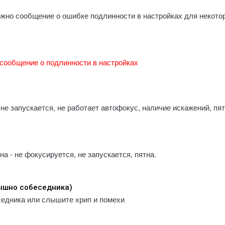
 / A2013
ожно сообщение о ошибке подлинности в настройках для некото
d Pro (2018) 12.9" A1876 / A1895 /
 / A2014
d Pro (2020) 11" A2068 A2228 A2230
1
сообщение о подлинности в настройках
d Pro (2020) 12.9" A2069 / A2229 /
 / A2233
d Pro (2021) 11" A2301 / A2377 /
 / A2460
не запускается, не работает автофокус, наличие искажений, пя
d Pro (2021) 12.9" A2378 / A2379 /
 / A2462
d Pro (2022) 11" A2435, A2759,
, A2762
 - не фокусируется, не запускается, пятна.
d Pro (2022) 12.9" A2436 / A2437 /
 / A2766
d Pro (2024) 11" A2836 / A2837 /
лышно собеседника)
6
седника или слышите хрип и помехи
d Pro (2024) 13" M4 A2925 / A2926 /
7