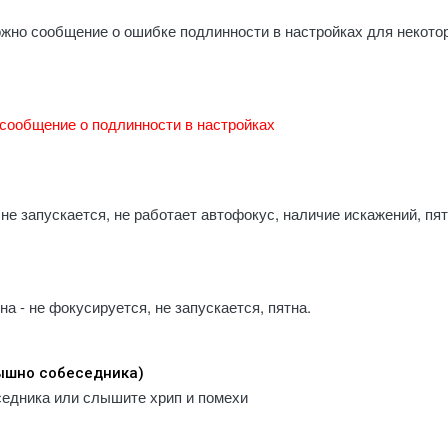
 / A2013
ожно сообщение о ошибке подлинности в настройках для некото
d Pro (2018) 12.9" A1876 / A1895 /
 / A2014
d Pro (2020) 11" A2068 A2228 A2230
1
сообщение о подлинности в настройках
d Pro (2020) 12.9" A2069 / A2229 /
 / A2233
d Pro (2021) 11" A2301 / A2377 /
 / A2460
не запускается, не работает автофокус, наличие искажений, пя
d Pro (2021) 12.9" A2378 / A2379 /
 / A2462
d Pro (2022) 11" A2435, A2759,
, A2762
 - не фокусируется, не запускается, пятна.
d Pro (2022) 12.9" A2436 / A2437 /
 / A2766
d Pro (2024) 11" A2836 / A2837 /
лышно собеседника)
6
седника или слышите хрип и помехи
d Pro (2024) 13" M4 A2925 / A2926 /
7