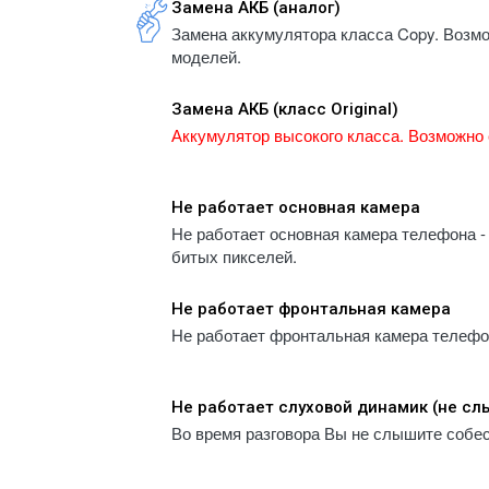
Замена АКБ (аналог)
- iPhone 5S
A1934
Замена аккумулятора класса Copy. Возм
- iPhone 5
- iPa
моделей.
- iPhone 5C
A1983
- iPhone 4
- iPa
Замена АКБ (класс Original)
A223
- iPhone 4S
Аккумулятор высокого класса. Возможно 
- iPa
A2232
- iPa
Не работает основная камера
A2459
Не работает основная камера телефона - 
- iPa
битых пикселей.
A2461
- iPa
Не работает фронтальная камера
A2761
Не работает фронтальная камера телефона
- iPa
A2764
- iPa
Не работает слуховой динамик (не с
A300
Во время разговора Вы не слышите собе
- iPa
A300