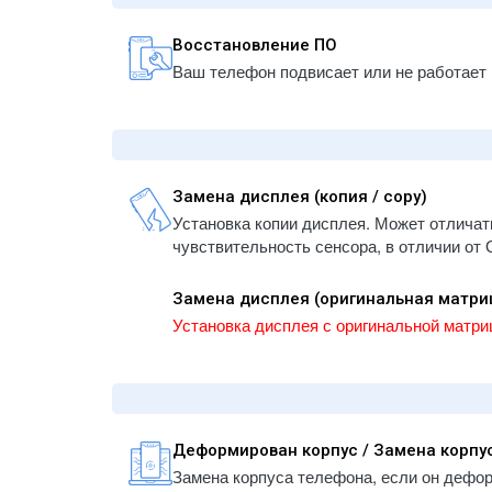
A147
- iPhone 12
- iPa
- iPhone 12 mini
Восстановление ПО
- iPa
- iPhone 11 Pro Max
Ваш телефон подвисает или не работает 
/ A21
- iPhone 11 Pro
- iPa
- iPhone 11
A2324
- iPhone XS Max
- iPa
- iPhone XS
A259
Замена дисплея (копия / copy)
- iPhone XR
- iPa
Установка копии дисплея. Может отличат
- iPhone X
A290
чувствительность сенсора, в отличии от 
- iPhone 8 Plus
- iPa
A290
- iPhone 8
Замена дисплея (оригинальная матрица
- iPa
- iPhone 7 Plus
Установка дисплея с оригинальной матриц
- iPa
- iPhone 7
A167
- iPhone 6S Plus
- iPa
- iPhone 6S
A185
- iPhone 6 Plus
- iPa
- iPhone 6
Деформирован корпус / Замена корпу
A182
- iPhone SE/5/5S/5C
Замена корпуса телефона, если он дефо
- iPa