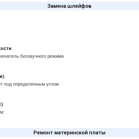
Замена шлейфов
кости
лючатель беззвучного режима
и)
ет под определенным углом
с)
ас
Ремонт материнской платы