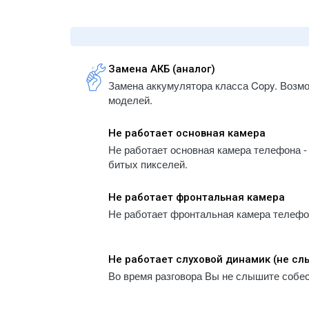
- iPhone 5S
A1934
- iPhone 5
- iPa
- iPhone 5C
A1983
- iPhone 4
- iPa
Замена АКБ (аналог)
A223
- iPhone 4S
Замена аккумулятора класса Copy. Возм
- iPa
моделей.
A2232
- iPa
Не работает основная камера
A2459
Не работает основная камера телефона - 
- iPa
битых пикселей.
A2461
- iPa
Не работает фронтальная камера
A2761
Не работает фронтальная камера телефона
- iPa
A2764
- iPa
Не работает слуховой динамик (не с
A300
Во время разговора Вы не слышите собе
- iPa
A300