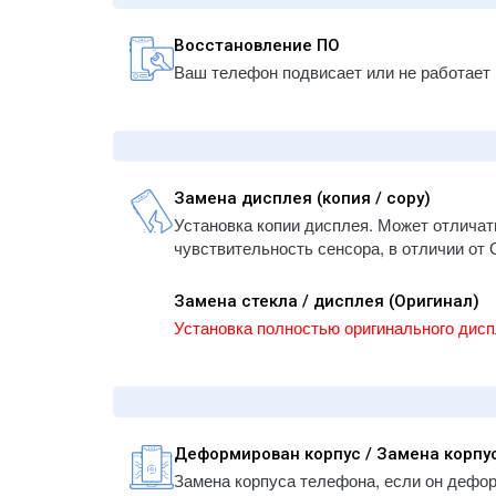
A147
- iPhone 12
- iPa
- iPhone 12 mini
Восстановление ПО
- iPa
- iPhone 11 Pro Max
Ваш телефон подвисает или не работает 
/ A21
- iPhone 11 Pro
- iPa
- iPhone 11
A2324
- iPhone XS Max
- iPa
- iPhone XS
A259
Замена дисплея (копия / copy)
- iPhone XR
- iPa
Установка копии дисплея. Может отличат
- iPhone X
A290
чувствительность сенсора, в отличии от 
- iPhone 8 Plus
- iPa
A290
- iPhone 8
Замена стекла / дисплея (Оригинал)
- iPa
- iPhone 7 Plus
Установка полностью оригинального дисп
- iPa
- iPhone 7
A167
- iPhone 6S Plus
- iPa
- iPhone 6S
A185
- iPhone 6 Plus
- iPa
- iPhone 6
Деформирован корпус / Замена корпу
A182
- iPhone SE/5/5S/5C
Замена корпуса телефона, если он дефо
- iPa