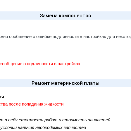
 / A2013
d Pro (2018) 12.9" A1876 / A1895 /
Замена компонентов
 / A2014
d Pro (2020) 11" A2068 A2228 A2230
1
ожно сообщение о ошибке подлинности в настройках для некото
d Pro (2020) 12.9" A2069 / A2229 /
 / A2233
d Pro (2021) 11" A2301 / A2377 /
 / A2460
сообщение о подлинности в настройках
d Pro (2021) 12.9" A2378 / A2379 /
 / A2462
d Pro (2022) 11" A2435, A2759,
Ремонт материнской платы
, A2762
d Pro (2022) 12.9" A2436 / A2437 /
ги
 / A2766
тва после попадания жидкости.
d Pro (2024) 11" A2836 / A2837 /
6
ют в себя стоимость работ и стоимость запчастей
d Pro (2024) 13" M4 A2925 / A2926 /
7
и условии наличия необходимых запчастей