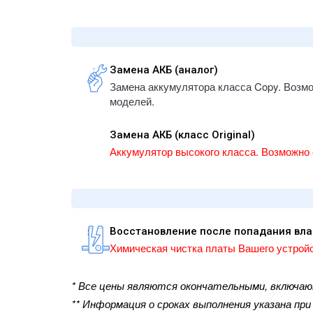
- iPhone 5S
A1934
- iPhone 5
- iPa
- iPhone 5C
A1983
- iPhone 4
- iPa
Замена АКБ (аналог)
A223
- iPhone 4S
Замена аккумулятора класса Copy. Возм
- iPa
моделей.
A2232
- iPa
Замена АКБ (класс Original)
A2459
Аккумулятор высокого класса. Возможно 
- iPa
A2461
- iPa
A2761
- iPa
Восстановление после попадания вла
A2764
Химическая чистка платы Вашего устройс
- iPa
A300
* Все цены являются окончательными, включа
- iPa
A300
** Информация о сроках выполнения указана пр