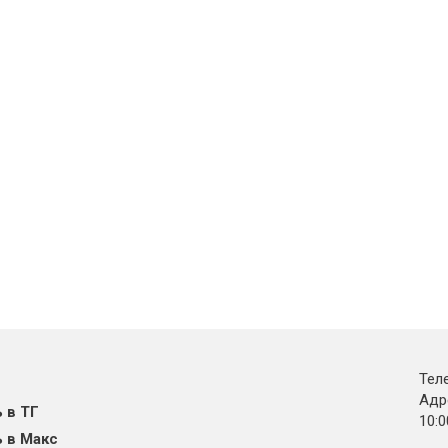
Тел
Адре
 в ТГ
10:0
 в Макс