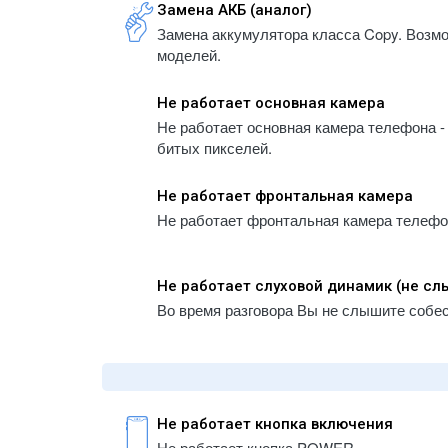
- iPhone 5S
Замена АКБ (аналог)
A1934
Замена аккумулятора класса Copy. Возм
- iPhone 5
- iPa
моделей.
- iPhone 5C
A1983
- iPhone 4
- iPa
Не работает основная камера
A223
- iPhone 4S
Не работает основная камера телефона - 
- iPa
битых пикселей.
A2232
- iPa
Не работает фронтальная камера
A2459
Не работает фронтальная камера телефона
- iPa
A2461
- iPa
Не работает слуховой динамик (не с
A2761
Во время разговора Вы не слышите собе
- iPa
A2764
- iPa
A300
- iPa
Не работает кнопка включения
A300
Не работает кнопка POWER.