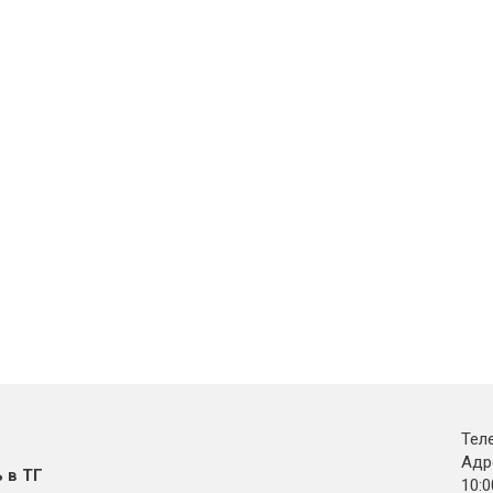
Тел
Адре
 в ТГ
10:0