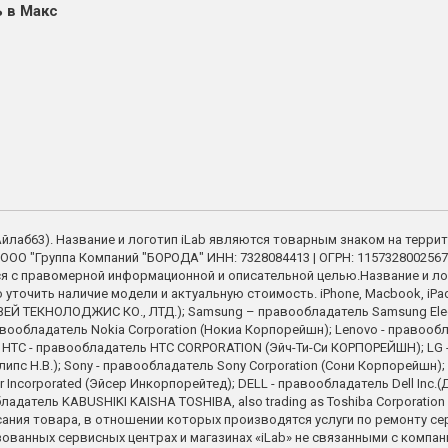
 в Макс
 (Айлаб63). Название и логотип iLab являются товарным знаком на терри
ООО "Группа Компаний "БОРОДА" ИНН: 7328084413 | ОГРН: 1157328002567
я с правомерной информационной и описательной целью.Название и ло
точить наличие модели и актуальную стоимость. iPhone, Macbook, iPad - 
Й ТЕКНОЛОДЖИС КО., ЛТД.); Samsung – правообладатель Samsung Electron
вообладатель Nokia Corporation (Нокиа Корпорейшн); Lenovo - правооблад
on; HTC - правообладатель HTC CORPORATION (Эйч-Ти-Си КОРПОРЕЙШН); LG - 
илипс Н.В.); Sony - правообладатель Sony Corporation (Сони Корпорейшн)
corporated (Эйсер Инкорпорейтед); DELL - правообладатель Dell Inc.(Д
обладатель KABUSHIKI KAISHA TOSHIBA, also trading as Toshiba Corpora
сания товара, в отношении которых производятся услуги по ремонту с
ованных сервисных центрах и магазинах «iLab» не связанными с компа