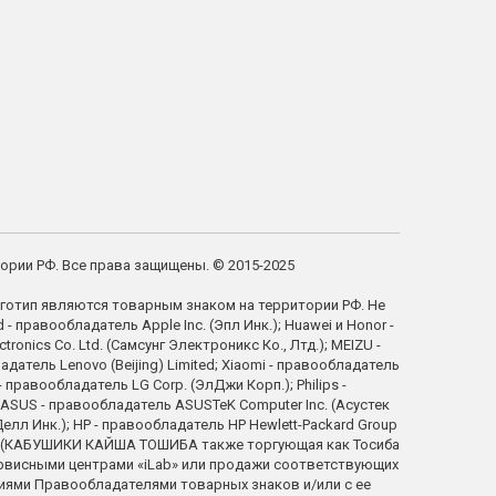
тории РФ. Все права защищены. © 2015-2025
готип являются товарным знаком на территории РФ. Не
правообладатель Apple Inc. (Эпл Инк.); Huawei и Honor -
ics Co. Ltd. (Самсунг Электроникс Ко., Лтд.); MEIZU -
атель Lenovo (Beijing) Limited; Xiaomi - правообладатель
правообладатель LG Corp. (ЭлДжи Корп.); Philips -
; ASUS - правообладатель ASUSTeK Computer Inc. (Асустек
елл Инк.); HP - правообладатель HP Hewlett-Packard Group
tion (КАБУШИКИ КАЙША ТОШИБА также торгующая как Тосиба
ервисными центрами «iLab» или продажи соответствующих
ниями Правообладателями товарных знаков и/или с ее