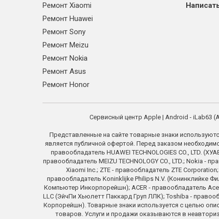
Ремонт Xiaomi
Написать
Ремонт Huawei
Ремонт Sony
Ремонт Meizu
Ремонт Nokia
Ремонт Asus
Ремонт Honor
Сервисный центр Apple | Android - iLab63
Представленные на сайте товарные знаки используютс
является публичной офертой. Перед заказом необходимо у
правообладатель HUAWEI TECHNOLOGIES CO., LTD. (ХУАВЕ
правообладатель MEIZU TECHNOLOGY CO., LTD.; Nokia - пра
Xiaomi Inc.; ZTE - правообладатель ZTE Corporati
правообладатель Koninklijke Philips N.V. (Конинклийке Ф
Компьютер Инкорпорейшн); ACER - правообладатель Acer In
LLC (ЭйчПи Хьюлетт Паккард Груп ЛЛК); Toshiba - право
Корпорейшн). Товарные знаки используется с целью опи
товаров. Услуги и продажи оказываются в неавториз