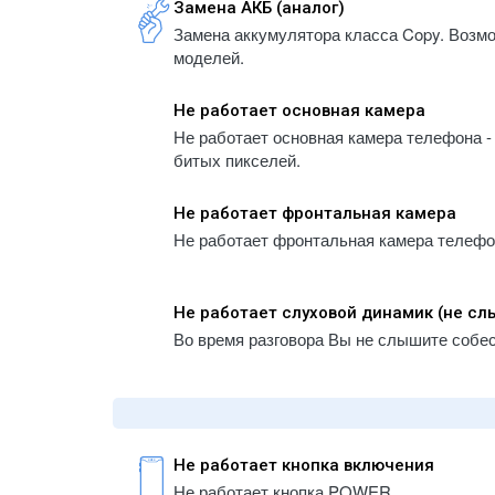
Замена АКБ (аналог)
- iPhone 5S
A1934
Замена аккумулятора класса Copy. Возм
- iPhone 5
- iPa
моделей.
- iPhone 5C
A1983
- iPhone 4
- iPa
Не работает основная камера
A223
- iPhone 4S
Не работает основная камера телефона - 
- iPa
битых пикселей.
A2232
- iPa
Не работает фронтальная камера
A2459
Не работает фронтальная камера телефона
- iPa
A2461
- iPa
Не работает слуховой динамик (не с
A2761
Во время разговора Вы не слышите собе
- iPa
A2764
- iPa
A300
- iPa
Не работает кнопка включения
A300
Не работает кнопка POWER.