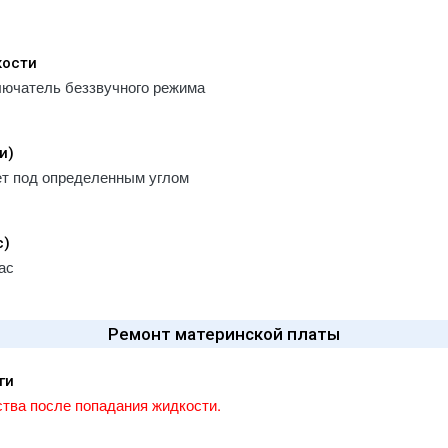
кости
лючатель беззвучного режима
и)
ет под определенным углом
с)
ас
Ремонт материнской платы
ги
тва после попадания жидкости.