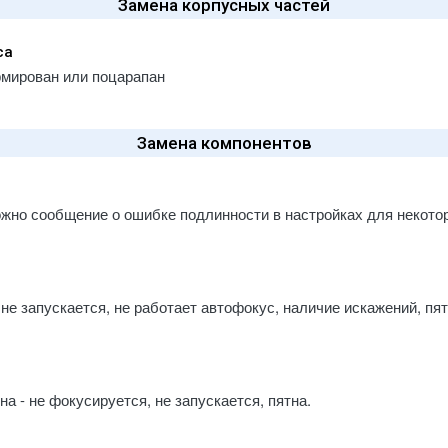
Замена корпусных частей
 / A2013
d Pro (2018) 12.9" A1876 / A1895 /
са
 / A2014
рмирован или поцарапан
d Pro (2020) 11" A2068 A2228 A2230
1
d Pro (2020) 12.9" A2069 / A2229 /
Замена компонентов
 / A2233
d Pro (2021) 11" A2301 / A2377 /
 / A2460
ожно сообщение о ошибке подлинности в настройках для некото
d Pro (2021) 12.9" A2378 / A2379 /
 / A2462
d Pro (2022) 11" A2435, A2759,
, A2762
не запускается, не работает автофокус, наличие искажений, пя
d Pro (2022) 12.9" A2436 / A2437 /
 / A2766
d Pro (2024) 11" A2836 / A2837 /
6
 - не фокусируется, не запускается, пятна.
d Pro (2024) 13" M4 A2925 / A2926 /
7