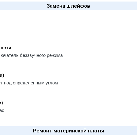
Замена шлейфов
кости
лючатель беззвучного режима
и)
ет под определенным углом
с)
ас
Ремонт материнской платы