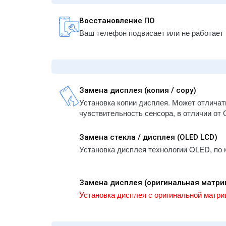
A147
- iPhone 12
- iPa
- iPhone 12 mini
Восстановление ПО
- iPa
- iPhone 11 Pro Max
Ваш телефон подвисает или не работает 
/ A21
- iPhone 11 Pro
- iPa
- iPhone 11
A2324
- iPhone XS Max
- iPa
- iPhone XS
A259
Замена дисплея (копия / copy)
- iPhone XR
- iPa
Установка копии дисплея. Может отличат
- iPhone X
A290
чувствительность сенсора, в отличии от 
- iPhone 8 Plus
- iPa
A290
- iPhone 8
Замена стекла / дисплея (OLED LCD)
- iPa
- iPhone 7 Plus
Установка дисплея технологии OLED, по 
- iPa
- iPhone 7
A167
- iPhone 6S Plus
- iPa
- iPhone 6S
Замена дисплея (оригинальная матрица
A185
- iPhone 6 Plus
Установка дисплея с оригинальной матриц
- iPa
- iPhone 6
A182
- iPhone SE/5/5S/5C
- iPa