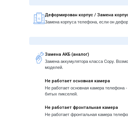
- iPhone 5S
A1934
- iPhone 5
- iPa
Деформирован корпус / Замена корпу
- iPhone 5C
A1983
Замена корпуса телефона, если он дефо
- iPhone 4
- iPa
A223
- iPhone 4S
- iPa
A2232
- iPa
Замена АКБ (аналог)
A2459
Замена аккумулятора класса Copy. Возм
- iPa
моделей.
A2461
- iPa
Не работает основная камера
A2761
Не работает основная камера телефона - 
- iPa
битых пикселей.
A2764
- iPa
Не работает фронтальная камера
A300
Не работает фронтальная камера телефона
- iPa
A300